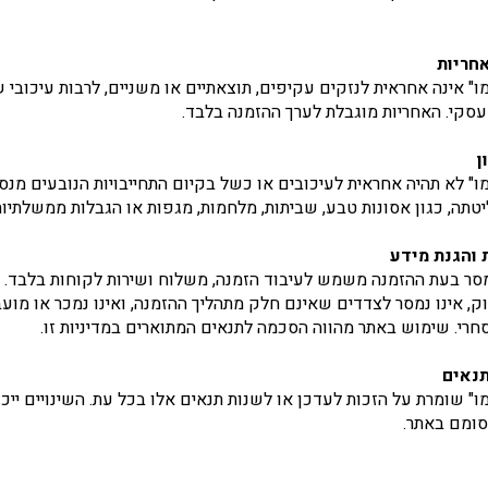
ו" אינה אחראית לנזקים עקיפים, תוצאתיים או משניים, לרבות עיכובי ש
עסקי. האחריות מוגבלת לערך ההזמנה בלבד.
מו" לא תהיה אחראית לעיכובים או כשל בקיום התחייבויות הנובעים מנס
טתה, כגון אסונות טבע, שביתות, מלחמות, מגפות או הגבלות ממשלתיות
ר בעת ההזמנה משמש לעיבוד הזמנה, משלוח ושירות לקוחות בלבד. 
, אינו נמסר לצדדים שאינם חלק מתהליך ההזמנה, ואינו נמכר או מועב
רי. שימוש באתר מהווה הסכמה לתנאים המתוארים במדיניות זו.
מו" שומרת על הזכות לעדכן או לשנות תנאים אלו בכל עת. השינויים ייכ
סומם באתר.