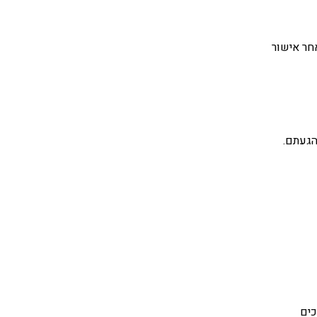
חר אישור
הגעתם.
כים