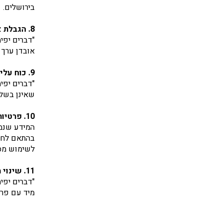
בירושלים.
8. הגבלת אחריות
"דברים יפימ
אובדן ערך 
9. כוח עליון
"דברים יפי
שאינן בשלי
10. פרטיות והגנת מידע
המידע שנמס
בהתאם לחוק
לשימוש מסח
11. שינוי תנאים
"דברים יפי
מיד עם פר